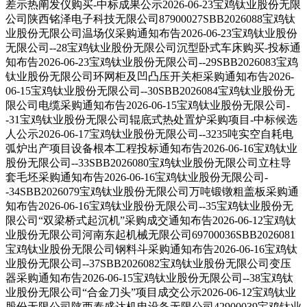
差示热阐发仪购买-中标成果公示2026-06-23宝鸡钛业股份无限
公司陕西铭泽电子科技无限公司87900027SBB2026088宝鸡钛
业股份无限公司温场仪采购通知布告2026-06-23宝鸡钛业股份
无限公司--28宝鸡钛业股份无限公司沉型卧式车床购买-投标通
知布告2026-06-23宝鸡钛业股份无限公司--29SBB2026083宝鸡
钛业股份无限公司环网柜及凹凸压开关柜采购通知布告2026-
06-15宝鸡钛业股份无限公司--30SBB2026084宝鸡钛业股份无
限公司电缆采购通知布告2026-06-15宝鸡钛业股份无限公司-
-31宝鸡钛业股份无限公司辊底式热处置炉采购项目-中标候选
人公示2026-06-17宝鸡钛业股份无限公司--3235吨实空自耗电
弧炉出产项目设备根本工程投标通知布告2026-06-16宝鸡钛业
股份无限公司--33SBB2026080宝鸡钛业股份无限公司立柱导
套毛坯采购通知布告2026-06-16宝鸡钛业股份无限公司-
-34SBB2026079宝鸡钛业股份无限公司万吨锻镦粗盖板采购通
知布告2026-06-16宝鸡钛业股份无限公司--35宝鸡钛业股份无
限公司“双梁桥式起沉机”采购成交通知布告2026-06-12宝鸡钛
业股份无限公司河南东起机械无限公司69700036SBB2026081
宝鸡钛业股份无限公司钢料斗采购通知布告2026-06-16宝鸡钛
业股份无限公司--37SBB2026082宝鸡钛业股份无限公司变压
器采购通知布告2026-06-15宝鸡钛业股份无限公司--38宝鸡钛
业股份无限公司“合金刀头”项目成交公示2026-06-12宝鸡钛业
股份无限公司陕西泰盛达机电设备无限公司42900039宝鸡钛业