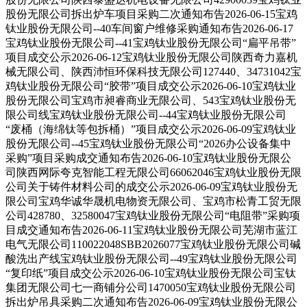
股份无限公司拆出炉车项目采购二次通知布告2026-06-15宝鸡
钛业股份无限公司--40车间窗户维修采购通知布告2026-06-17
宝鸡钛业股份无限公司--41宝鸡钛业股份无限公司“扁平吊带”
项目成交公示2026-06-12宝鸡钛业股份无限公司陕西奇力嘉机
械无限公司、陕西沛恒环保科技无限公司127440、34731042宝
鸡钛业股份无限公司“胶带”项目成交公示2026-06-10宝鸡钛业
股份无限公司宝鸡市昶睿商业无限公司、543宝鸡钛业股份无
限公司线宝鸡钛业股份无限公司--44宝鸡钛业股份无限公司
“废桶（海绵钛等包拆桶）”项目成交公示2026-06-09宝鸡钛业
股份无限公司--45宝鸡钛业股份无限公司“2026办公设备集中
采购”项目采购成交通知布告2026-06-10宝鸡钛业股份无限公
司陕西网际夸克智能工程无限公司66062046宝鸡钛业股份无限
公司关于铸件材料公司的成交公示2026-06-09宝鸡钛业股份无
限公司宝鸡华诚华晟机电物资无限公司、宝鸡市松青工贸无限
公司428780、32580047宝鸡钛业股份无限公司“电阻带”采购项
目成交通知布告2026-06-11宝鸡钛业股份无限公司芜湖市蓝江
电气无限公司110022048SBB2026077宝鸡钛业股份无限公司碱
酸洗出产线宝鸡钛业股份无限公司--49宝鸡钛业股份无限公司
“复印纸”项目成交公示2026-06-10宝鸡钛业股份无限公司宝钛
集团无限公司七一商铺分公司1470050宝鸡钛业股份无限公司
拆出炉吊具采购二次通知布告2026-06-09宝鸡钛业股份无限公