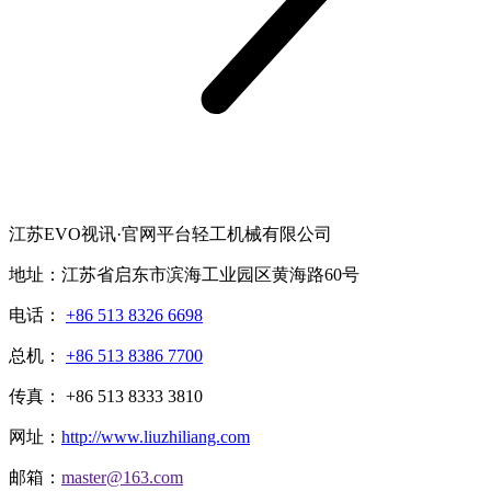
江苏EVO视讯·官网平台轻工机械有限公司
地址：江苏省启东市滨海工业园区黄海路60号
电话：
+86 513 8326 6698
总机：
+86 513 8386 7700
传真： +86 513 8333 3810
网址：
http://www.liuzhiliang.com
邮箱：
master@163.com