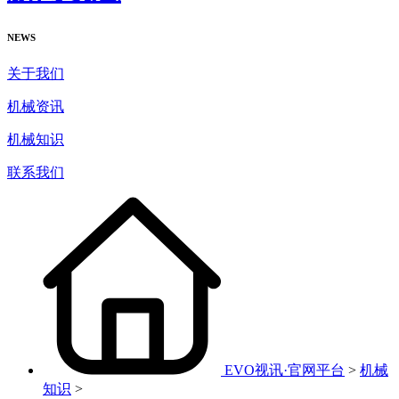
NEWS
关于我们
机械资讯
机械知识
联系我们
EVO视讯·官网平台
>
机械
知识
>